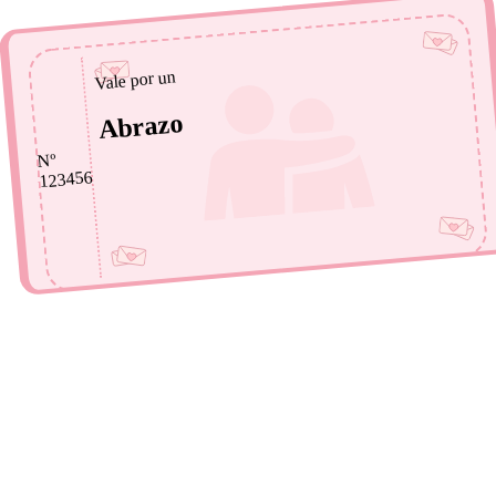
Vale por un
Abrazo
Nº
123456