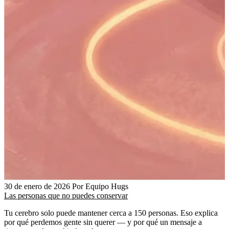
30 de enero de 2026
Por Equipo Hugs
Las personas que no puedes conservar
Tu cerebro solo puede mantener cerca a 150 personas. Eso explica
por qué perdemos gente sin querer — y por qué un mensaje a