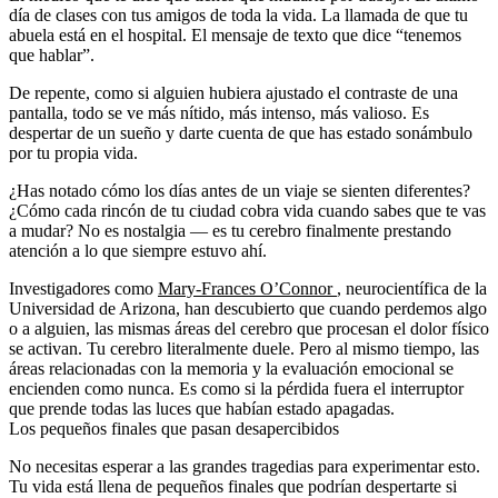
día de clases con tus amigos de toda la vida. La llamada de que tu
abuela está en el hospital. El mensaje de texto que dice “tenemos
que hablar”.
De repente, como si alguien hubiera ajustado el contraste de una
pantalla, todo se ve más nítido, más intenso, más valioso. Es
despertar de un sueño y darte cuenta de que has estado sonámbulo
por tu propia vida.
¿Has notado cómo los días antes de un viaje se sienten diferentes?
¿Cómo cada rincón de tu ciudad cobra vida cuando sabes que te vas
a mudar? No es nostalgia — es tu cerebro finalmente prestando
atención a lo que siempre estuvo ahí.
Investigadores como
Mary-Frances O’Connor
, neurocientífica de la
Universidad de Arizona, han descubierto que cuando perdemos algo
o a alguien, las mismas áreas del cerebro que procesan el dolor físico
se activan. Tu cerebro literalmente duele. Pero al mismo tiempo, las
áreas relacionadas con la memoria y la evaluación emocional se
encienden como nunca. Es como si la pérdida fuera el interruptor
que prende todas las luces que habían estado apagadas.
Los pequeños finales que pasan desapercibidos
No necesitas esperar a las grandes tragedias para experimentar esto.
Tu vida está llena de pequeños finales que podrían despertarte si