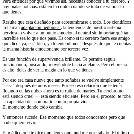
Para entender por qué vivimos así, necesitas conocer a tu cerebro. Y
hay malas noticias: está en tu contra cuando se trata de valorar lo
que tienes.
Resulta que está diseñado para acostumbrarse a todo. Los científicos
lo llaman
adaptación hedónica
: la tendencia de nuestro sistema
nervioso a volver a un punto emocional neutral sin importar qué tan
increíble sea lo que nos pase. Es como si tu cerebro fuera ese amigo
que dice “ya, está bien, ya lo entendimos” después de que le cuentas
la misma historia emocionante por tercera vez.
Es una función de supervivencia brillante. Te permite seguir
funcionando, buscando, moviéndote hacia adelante. Pero el precio
es alto: dejas de ver la magia en lo que ya tienes.
Por eso esa casa nueva que tanto soñabas se vuelve simplemente
“casa” después de unos meses. Por eso esa relación que te tenía
flotando en las nubes ahora es tu rutina de martes. Tu cerebro no
está siendo cruel — está siendo eficiente. Pero en el proceso, te roba
la capacidad de asombrarte con tu propia vida.
El momento donde todo cambia
Y entonces sucede. Ese momento que todos conocemos pero que
nadie quiere vivir.
El médico que te dice que tienes que mudarte por trabajo. El último